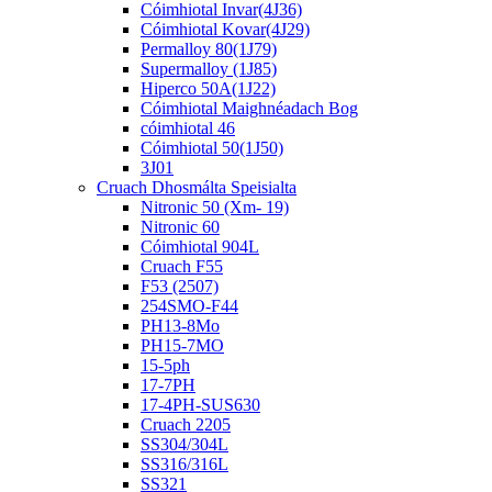
Cóimhiotal Invar(4J36)
Cóimhiotal Kovar(4J29)
Permalloy 80(1J79)
Supermalloy (1J85)
Hiperco 50A(1J22)
Cóimhiotal Maighnéadach Bog
cóimhiotal 46
Cóimhiotal 50(1J50)
3J01
Cruach Dhosmálta Speisialta
Nitronic 50 (Xm- 19)
Nitronic 60
Cóimhiotal 904L
Cruach F55
F53 (2507)
254SMO-F44
PH13-8Mo
PH15-7MO
15-5ph
17-7PH
17-4PH-SUS630
Cruach 2205
SS304/304L
SS316/316L
SS321