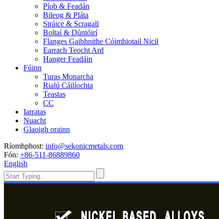
Píob & Feadán
Bileog & Pláta
Stráice & Scragall
Boltaí & Dúntóirí
Flanges Gaibhnithe Cóimhiotail Nicil
Earrach Teocht Ard
Hanger Feadáin
Fúinn
Turas Monarcha
Rialú Cáilíochta
Teastas
CC
Iarratas
Nuacht
Glaoigh orainn
Ríomhphost:
info@sekonicmetals.com
Fón:
+86-511-86889860
English