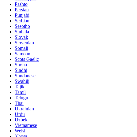
Pashto
Persian
Punjabi
Serbian
Sesotho
Sinhala
Slovak
Slovenian
Somali
Samoan
Scots Gaelic
Shona
Sindhi
Sundanese
Swahili
Tajik
Tamil
Telugu
Thai
Ukrainian
Urdu
Uzbek
Vietnamese
Welsh
Xhosa