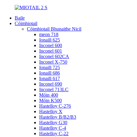
Baile
Cóimhiotail
Cóimhiotail Bhunaithe Nicil
meon 718
Ionaill 625
Inconel 600
Inconel 601
Inconel 602CA
Inconel X-750
Ionaill 725
Ionaill 686
Ionaill 617
Inconel 690
Inconel 713LC
Móin 400
Móin K500
Hastelloy C-276
Hastelloy X
Hastelloy B/B2/B3
Hastelloy G30
Hastelloy C-4
Hastelloy C-22