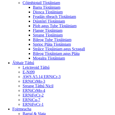
Cóimhiotail Tíotáiniam
Barra Tíotáiniam
Diosca Tíotáiniam
Feadán ribeach Tíotáiniam
Dúntóirí Tíotáiniam
Píob agus Tube Tíotáiniam
Flange Tíotáiniam
Sreang Tíotáiniam
Bileog Tube Tíotáiniam
Sprioc Pláta Tíotáiniam
Stráice Tíotáiniam agus Scragall
Bileog Tíotáiniam agus Pláta
Mogalra Tíotáiniam
Ábhair Táthú
Leictreoid Táthú
E-Ni99
AWS A5.14 ERNiCr-3
ERNiCrMo-3
Sreang Táthú Nicil
ERNiCrMo-4
ERNiFeCr-2
ERNiCu-7
ERNiFeCr-1
Foirmeacha
Barraí & Slata