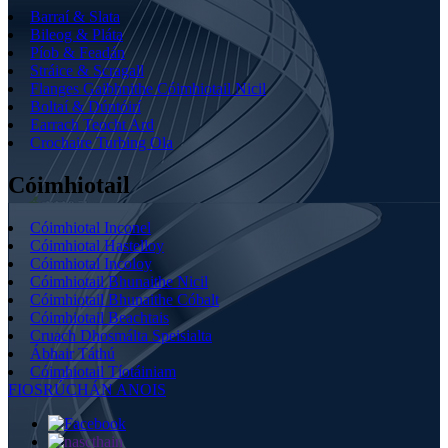
Barraí & Slata
Bileog & Pláta
Píob & Feadán
Stráice & Scragall
Flanges Gaibhnithe Cóimhiotail Nicil
Boltaí & Dúntóirí
Earrach Teocht Ard
Crochaire Turbing Ola
Cóimhiotail
Cóimhiotal Inconel
Cóimhiotal Hastelloy
Cóimhiotal Incoloy
Cóimhiotail Bhunaithe Nicil
Cóimhiotail Bhunaithe Cóbalt
Cóimhiotail Beachtais
Cruach Dhosmálta Speisialta
Ábhair Táthú
Cóimhiotail Tíotáiniam
FIOSRÚCHÁN ANOIS