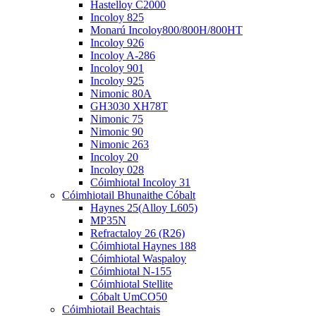
Hastelloy C2000
Incoloy 825
Monarú Incoloy800/800H/800HT
Incoloy 926
Incoloy A-286
Incoloy 901
Incoloy 925
Nimonic 80A
GH3030 XH78T
Nimonic 75
Nimonic 90
Nimonic 263
Incoloy 20
Incoloy 028
Cóimhiotal Incoloy 31
Cóimhiotail Bhunaithe Cóbalt
Haynes 25(Alloy L605)
MP35N
Refractaloy 26 (R26)
Cóimhiotal Haynes 188
Cóimhiotal Waspaloy
Cóimhiotal N-155
Cóimhiotal Stellite
Cóbalt UmCO50
Cóimhiotail Beachtais