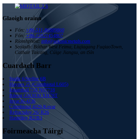
Glaoigh orainn
Fón:
+86-511-86889860
Fón:
+86-15921454807
Ríomhphost:
info@sekonicmetals.com
Seoladh:
Bóthar West Feima, Liujiagang FuqiaoTown,
Cathair Taicang, Cúige Jiangsu, an tSín
Cuardach Barr
Stailit 6/Stellite 6B
Haynes 25 (Cóimhiotal L605)
Ionamhail 718 N07718
Bileog GH3030 XH78T
Invar36-4J36
Cóimhiotal 4J29-Kovar
Refractaloy 26/ R26
Hastelloy B2/B3
Foirmeacha Táirgí