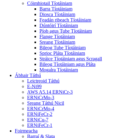
Cóimhiotail Tíotáiniam
Barra Tíotáiniam
Diosca Tíotáiniam
Feadán ribeach Tíotáiniam
Dúntóirí Tíotáiniam
Píob agus Tube Tíotáiniam
Flange Tíotáiniam
Sreang Tíotáiniam
Bileog Tube Tíotáiniam
Sprioc Pláta Tíotáiniam
Stráice Tíotáiniam agus Scragall
Bileog Tíotáiniam agus Pláta
Mogalra Tíotáiniam
Ábhair Táthú
Leictreoid Táthú
E-Ni99
AWS A5.14 ERNiCr-3
ERNiCrMo-3
Sreang Táthú Nicil
ERNiCrMo-4
ERNiFeCr-2
ERNiCu-7
ERNiFeCr-1
Foirmeacha
Barraí & Slata