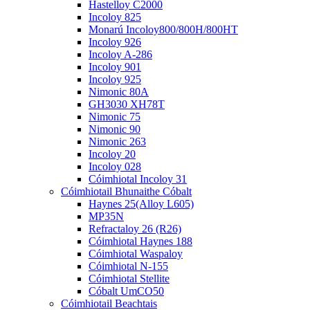
Hastelloy C2000
Incoloy 825
Monarú Incoloy800/800H/800HT
Incoloy 926
Incoloy A-286
Incoloy 901
Incoloy 925
Nimonic 80A
GH3030 XH78T
Nimonic 75
Nimonic 90
Nimonic 263
Incoloy 20
Incoloy 028
Cóimhiotal Incoloy 31
Cóimhiotail Bhunaithe Cóbalt
Haynes 25(Alloy L605)
MP35N
Refractaloy 26 (R26)
Cóimhiotal Haynes 188
Cóimhiotal Waspaloy
Cóimhiotal N-155
Cóimhiotal Stellite
Cóbalt UmCO50
Cóimhiotail Beachtais