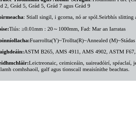
d 2, Grád 5, Grád 5, Grád 7 agus Grád 9
oirmeacha
: Stiall singil, i gcorna, nó ar spól.Seirbhís slitting 
oise:
Tiús: ≥0.01mm : 20～1000mm, Fad: Mar an Iarratas
oinníollacha:
Fuarrollta(Y)~Trollta(R)~Annealed (M)~Stádas
aighdeáin:
ASTM B265, AMS 4911, AMS 4902, ASTM F67,
eidhmchláir
:
Leictreonaic, ceimiceáin, uaireadóirí, spéaclaí, j
alamh comhshaoil, galf agus tionscail meaisínithe beachtas.