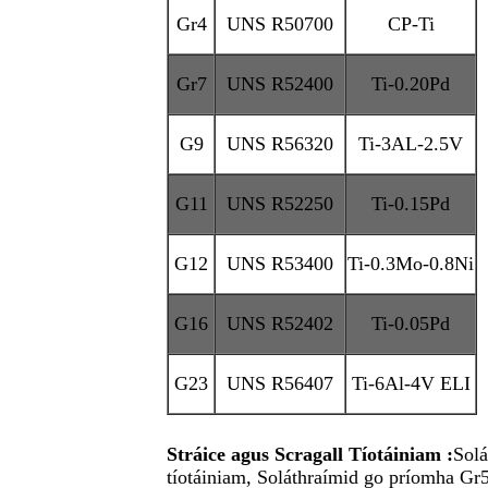
Gr4
UNS R50700
CP-Ti
Gr7
UNS R52400
Ti-0.20Pd
G9
UNS R56320
Ti-3AL-2.5V
G11
UNS R52250
Ti-0.15Pd
G12
UNS R53400
Ti-0.3Mo-0.8Ni
G16
UNS R52402
Ti-0.05Pd
G23
UNS R56407
Ti-6Al-4V ELI
Stráice agus Scragall Tíotáiniam :
Solá
tíotáiniam, Soláthraímid go príomha Gr5