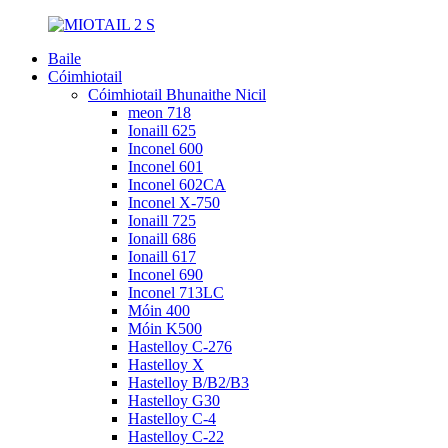
Baile
Cóimhiotail
Cóimhiotail Bhunaithe Nicil
meon 718
Ionaill 625
Inconel 600
Inconel 601
Inconel 602CA
Inconel X-750
Ionaill 725
Ionaill 686
Ionaill 617
Inconel 690
Inconel 713LC
Móin 400
Móin K500
Hastelloy C-276
Hastelloy X
Hastelloy B/B2/B3
Hastelloy G30
Hastelloy C-4
Hastelloy C-22