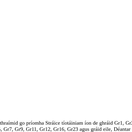
thraímid go príomha Stráice tíotáiniam íon de ghráid Gr1, Gr2
, Gr7, Gr9, Gr11, Gr12, Gr16, Gr23 agus gráid eile, Déantar 