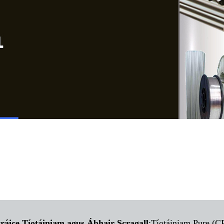
tráice Tíotáiniam agus Ábhair Scragall
:
Tíotáiniam Pure (CP