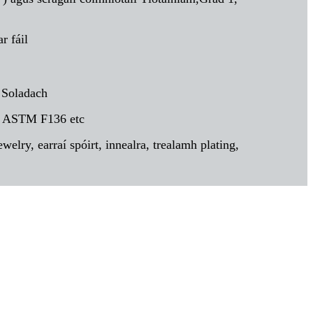
ar fáil
 Soladach
 ASTM F136 etc
ewelry, earraí spóirt, innealra, trealamh plating,