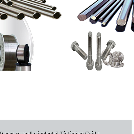
) agus scragall cóimhiotail Tíotáiniam,
Grád 1,