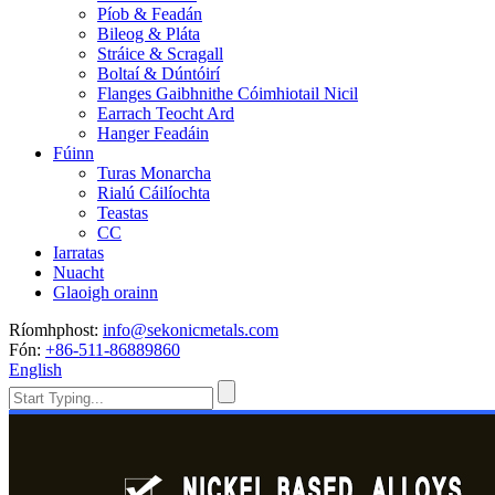
Píob & Feadán
Bileog & Pláta
Stráice & Scragall
Boltaí & Dúntóirí
Flanges Gaibhnithe Cóimhiotail Nicil
Earrach Teocht Ard
Hanger Feadáin
Fúinn
Turas Monarcha
Rialú Cáilíochta
Teastas
CC
Iarratas
Nuacht
Glaoigh orainn
Ríomhphost:
info@sekonicmetals.com
Fón:
+86-511-86889860
English