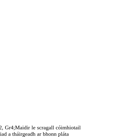
, Gr4;Maidir le scragall cóimhiotail
iad a tháirgeadh ar bhonn pláta