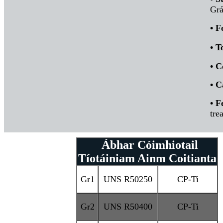
Grá
• F
• T
• C
• C
•
F
tre
Ábhar Cóimhiotail
Tíotáiniam Ainm Coitianta
Gr1
UNS R50250
CP-Ti
Gr2
UNS R50400
CP-Ti