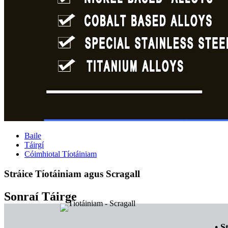
Baile
Táirgí
Cóimhiotal Tíotáiniam
Stráice Tíotáiniam agus Scragall
Sonraí Táirge
• S