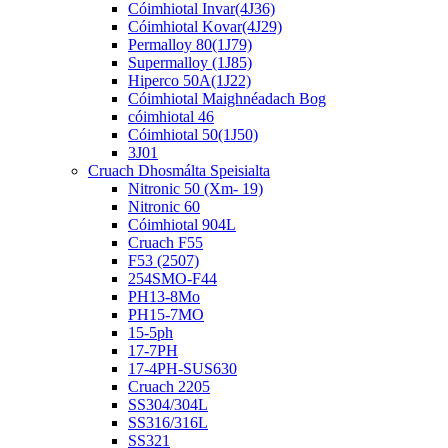
Cóimhiotal Invar(4J36)
Cóimhiotal Kovar(4J29)
Permalloy 80(1J79)
Supermalloy (1J85)
Hiperco 50A(1J22)
Cóimhiotal Maighnéadach Bog
cóimhiotal 46
Cóimhiotal 50(1J50)
3J01
Cruach Dhosmálta Speisialta
Nitronic 50 (Xm- 19)
Nitronic 60
Cóimhiotal 904L
Cruach F55
F53 (2507)
254SMO-F44
PH13-8Mo
PH15-7MO
15-5ph
17-7PH
17-4PH-SUS630
Cruach 2205
SS304/304L
SS316/316L
SS321