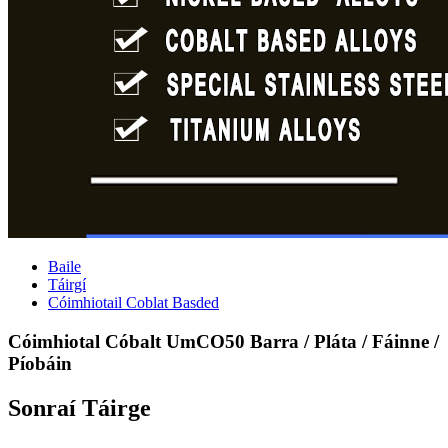
Baile
Táirgí
Cóimhiotail Coblat Basded
Cóimhiotal Cóbalt UmCO50 Barra / Pláta / Fáinne /
Píobáin
Sonraí Táirge