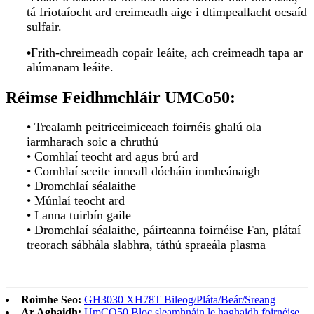
tá friotaíocht ard creimeadh aige i dtimpeallacht ocsaíd
sulfair.
•
Frith-chreimeadh copair leáite, ach creimeadh tapa ar
alúmanam leáite.
Réimse Feidhmchláir UMCo50:
• Trealamh peitriceimiceach foirnéis ghalú ola
iarmharach soic a chruthú
• Comhlaí teocht ard agus brú ard
• Comhlaí sceite inneall dócháin inmheánaigh
• Dromchlaí séalaithe
• Múnlaí teocht ard
• Lanna tuirbín gaile
• Dromchlaí séalaithe, páirteanna foirnéise Fan, plátaí
treorach sábhála slabhra, táthú spraeála plasma
Roimhe Seo:
GH3030 XH78T Bileog/Pláta/Beár/Sreang
Ar Aghaidh:
UmCO50 Bloc sleamhnáin le haghaidh foirnéise