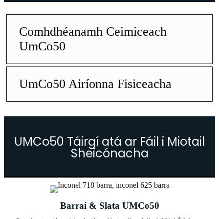
Comhdhéanamh Ceimiceach
UmCo50
UmCo50 Airíonna Fisiceacha
UMCo50 Táirgí atá ar Fáil i Miotail
Sheicónacha
Barraí & Slata UMCo50