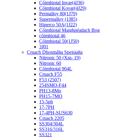
Cóimhiotal Invar(4J36)
Cóimhiotal Kovar(4J29)
Permalloy 80(1J79)
Supermalloy (1J85)
Hiperco 50A(1J22)
Cóimhiotal Maighnéadach Bog
cóimhiotal 46
Cóimhiotal 50(1J50)
3J01
Cruach Dhosmálta Speisialta
Nitronic 50 (Xm- 19)
Nitronic 60
Cóimhiotal 904L
Cruach F55
F53 (2507)
254SMO-F44
PH13-8Mo
PH15-7MO
15-5ph
17-7PH
17-4PH-SUS630
Cruach 2205
SS304/304L
SS316/316L
SS321