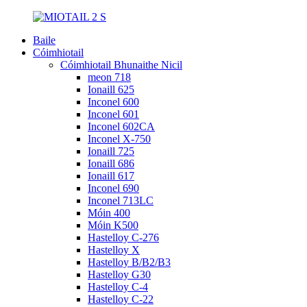
Baile
Cóimhiotail
Cóimhiotail Bhunaithe Nicil
meon 718
Ionaill 625
Inconel 600
Inconel 601
Inconel 602CA
Inconel X-750
Ionaill 725
Ionaill 686
Ionaill 617
Inconel 690
Inconel 713LC
Móin 400
Móin K500
Hastelloy C-276
Hastelloy X
Hastelloy B/B2/B3
Hastelloy G30
Hastelloy C-4
Hastelloy C-22