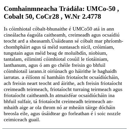
Comhainmneacha Trádála: UMCo-50 ,
Cobalt 50, CoCr28 , W.Nr 2.4778
Is cóimhiotal cóbalt-bhunaithe é UMCo50 atá in ann
cineálacha éagsúla caitheamh, creimeadh agus ocsaídiú
teocht ard a sheasamh.Úsáideann sé cóbalt mar phríomh-
chomhpháirt agus tá méid suntasach nicil, cróimiam,
tungstain agus méid beag de moluibdín, niobium,
tantalam, eilimintí cóimhiotal cosúil le tíotáiniam,
lanthanum, agus ó am go chéile freisin go bhfuil
cóimhiotail iarann.it oiriúnach go háirithe le haghaidh
iarratas. a éilíonn ní hamháin friotaíocht ocsaídiúcháin,
ach freisin neart teocht ard áirithe, ach freisin friotaíocht
creimeadh teirmeach, friotaíocht turraing teirmeach agus
friotaíocht caitheamh.In atmaisféar ocsaídiúcháin ina
bhfuil sulfair, tá friotaíocht creimeadh teirmeach an-
mhaith aige ar ola throm nó ar mheáin táirge dócháin
breosla eile, agus úsáidtear go forleathan é i soic nozzle
ceimiceach guail.