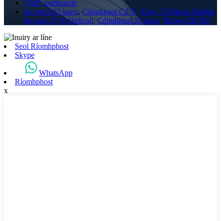
AMP soghluaiste
Inconel 625 barra
,
Cóimhiotal C276
,
Alloy 718 Barra Babhta
,
Inconel X750 Helicoil
,
Cóimhiotal 20 barra
,
Bileog XH78T
,
Seol Ríomhphost
Skype
WhatsApp
Ríomhphost
x