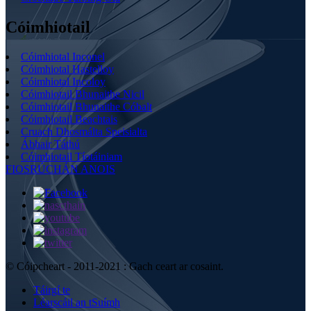
Cóimhiotail
Cóimhiotal Inconel
Cóimhiotal Hastelloy
Cóimhiotal Incoloy
Cóimhiotail Bhunaithe Nicil
Cóimhiotail Bhunaithe Cóbalt
Cóimhiotail Beachtais
Cruach Dhosmálta Speisialta
Ábhair Táthú
Cóimhiotail Tíotáiniam
FIOSRÚCHÁN ANOIS
© Cóipcheart - 2011-2021 : Gach ceart ar cosaint.
Táirgí te
Léarscáil an tSuímh