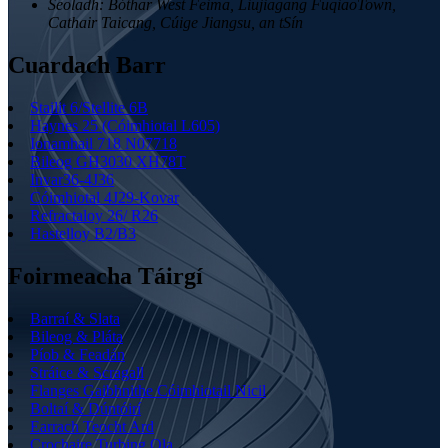
Seoladh:
Bóthar West Feima, Liujiagang FuqiaoTown,
Cathair Taicang, Cúige Jiangsu, an tSín
Cuardach Barr
Stailit 6/Stellite 6B
Haynes 25 (Cóimhiotal L605)
Ionamhail 718 N07718
Bileog GH3030 XH78T
Invar36-4J36
Cóimhiotal 4J29-Kovar
Refractaloy 26/ R26
Hastelloy B2/B3
Foirmeacha Táirgí
Barraí & Slata
Bileog & Pláta
Píob & Feadán
Stráice & Scragall
Flanges Gaibhnithe Cóimhiotail Nicil
Boltaí & Dúntóirí
Earrach Teocht Ard
Crochaire Turbing Ola