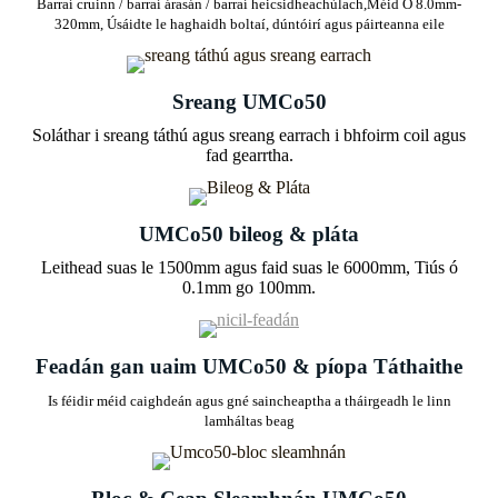
Barraí cruinn / barraí árasán / barraí heicsidheachúlach,
Méid Ó 8.0mm-
320mm, Úsáidte le haghaidh boltaí, dúntóirí agus páirteanna eile
Sreang UMCo50
Soláthar i sreang táthú agus sreang earrach i bhfoirm coil agus
fad gearrtha.
UMCo50 bileog & pláta
Leithead suas le 1500mm agus faid suas le 6000mm, Tiús ó
0.1mm go 100mm.
Feadán gan uaim UMCo50 & píopa Táthaithe
Is féidir méid caighdeán agus gné saincheaptha a tháirgeadh le linn
lamháltas beag