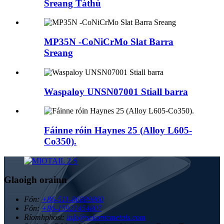
Sreang Táthú
MP35N -CoNiCrMo Slat Barra
Sreang
Waspaloy UNSN07001 Stiall barra
Fáinne róin Haynes 25 (Alloy L605-
Co350).
Glaoigh orainn
Fón:
+86-511-86889860
Fón:
+86-15921454807
Ríomhphost:
info@sekonicmetals.com