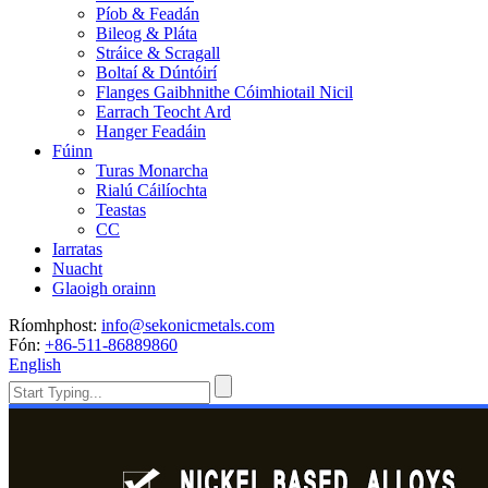
Píob & Feadán
Bileog & Pláta
Stráice & Scragall
Boltaí & Dúntóirí
Flanges Gaibhnithe Cóimhiotail Nicil
Earrach Teocht Ard
Hanger Feadáin
Fúinn
Turas Monarcha
Rialú Cáilíochta
Teastas
CC
Iarratas
Nuacht
Glaoigh orainn
Ríomhphost:
info@sekonicmetals.com
Fón:
+86-511-86889860
English