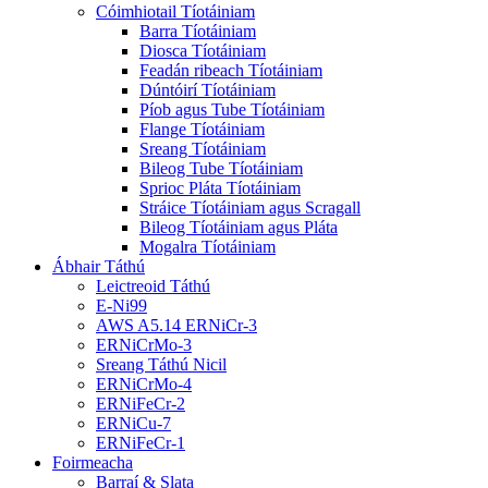
Cóimhiotail Tíotáiniam
Barra Tíotáiniam
Diosca Tíotáiniam
Feadán ribeach Tíotáiniam
Dúntóirí Tíotáiniam
Píob agus Tube Tíotáiniam
Flange Tíotáiniam
Sreang Tíotáiniam
Bileog Tube Tíotáiniam
Sprioc Pláta Tíotáiniam
Stráice Tíotáiniam agus Scragall
Bileog Tíotáiniam agus Pláta
Mogalra Tíotáiniam
Ábhair Táthú
Leictreoid Táthú
E-Ni99
AWS A5.14 ERNiCr-3
ERNiCrMo-3
Sreang Táthú Nicil
ERNiCrMo-4
ERNiFeCr-2
ERNiCu-7
ERNiFeCr-1
Foirmeacha
Barraí & Slata