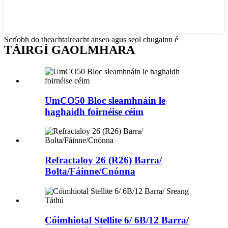
Scríobh do theachtaireacht anseo agus seol chugainn é
TÁIRGÍ GAOLMHARA
UmCO50 Bloc sleamhnáin le
haghaidh foirnéise céim
Refractaloy 26 (R26) Barra/
Bolta/Fáinne/Cnónna
Cóimhiotal Stellite 6/ 6B/12 Barra/