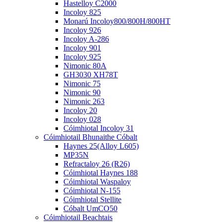
Hastelloy C2000
Incoloy 825
Monarú Incoloy800/800H/800HT
Incoloy 926
Incoloy A-286
Incoloy 901
Incoloy 925
Nimonic 80A
GH3030 XH78T
Nimonic 75
Nimonic 90
Nimonic 263
Incoloy 20
Incoloy 028
Cóimhiotal Incoloy 31
Cóimhiotail Bhunaithe Cóbalt
Haynes 25(Alloy L605)
MP35N
Refractaloy 26 (R26)
Cóimhiotal Haynes 188
Cóimhiotal Waspaloy
Cóimhiotal N-155
Cóimhiotal Stellite
Cóbalt UmCO50
Cóimhiotail Beachtais