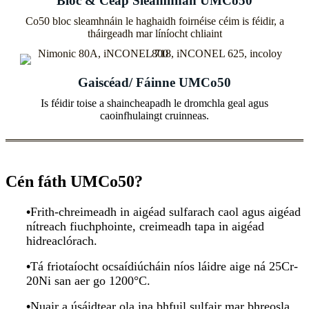
Bloc & Ceap Sleamhnán UMCo50
Co50 bloc sleamhnáin le haghaidh foirnéise céim is féidir, a
tháirgeadh mar líníocht chliaint
Gaiscéad/ Fáinne UMCo50
Is féidir toise a shaincheapadh le dromchla geal agus
caoinfhulaingt cruinneas.
Cén fáth UMCo50?
•
Frith-chreimeadh in aigéad sulfarach caol agus aigéad
nítreach fiuchphointe, creimeadh tapa in aigéad
hidreaclórach.
•
Tá friotaíocht ocsaídiúcháin níos láidre aige ná 25Cr-
20Ni san aer go 1200°C.
•
Nuair a úsáidtear ola ina bhfuil sulfair mar bhreosla,