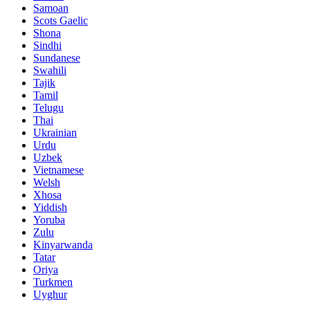
Samoan
Scots Gaelic
Shona
Sindhi
Sundanese
Swahili
Tajik
Tamil
Telugu
Thai
Ukrainian
Urdu
Uzbek
Vietnamese
Welsh
Xhosa
Yiddish
Yoruba
Zulu
Kinyarwanda
Tatar
Oriya
Turkmen
Uyghur