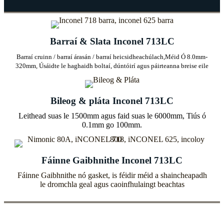
Barraí & Slata Inconel 713LC
Barraí cruinn / barraí árasán / barraí heicsidheachúlach,
Méid Ó 8.0mm-
320mm, Úsáidte le haghaidh boltaí, dúntóirí agus páirteanna breise eile
Bileog & pláta Inconel 713LC
Leithead suas le 1500mm agus faid suas le 6000mm, Tiús ó
0.1mm go 100mm.
Fáinne Gaibhnithe Inconel 713LC
Fáinne Gaibhnithe nó gasket, is féidir méid a shaincheapadh
le dromchla geal agus caoinfhulaingt beachtas