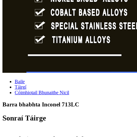
Baile
Táirgí
Cóimhiotail Bhunaithe Nicil
Barra bhabhta Inconel 713LC
Sonraí Táirge