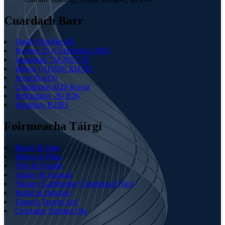
Cuardach Barr
Stailit 6/Stellite 6B
Haynes 25 (Cóimhiotal L605)
Ionamhail 718 N07718
Bileog GH3030 XH78T
Invar36-4J36
Cóimhiotal 4J29-Kovar
Refractaloy 26/ R26
Hastelloy B2/B3
Foirmeacha Táirgí
Barraí & Slata
Bileog & Pláta
Píob & Feadán
Stráice & Scragall
Flanges Gaibhnithe Cóimhiotail Nicil
Boltaí & Dúntóirí
Earrach Teocht Ard
Crochaire Turbing Ola