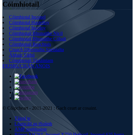
Cóimhiotail
Cóimhiotal Inconel
Cóimhiotal Hastelloy
Cóimhiotal Incoloy
Cóimhiotail Bhunaithe Nicil
Cóimhiotail Bhunaithe Cóbalt
Cóimhiotail Beachtais
Cruach Dhosmálta Speisialta
Ábhair Táthú
Cóimhiotail Tíotáiniam
FIOSRÚCHÁN ANOIS
© Cóipcheart - 2011-2021 : Gach ceart ar cosaint.
Táirgí te
Léarscáil an tSuímh
AMP soghluaiste
Bileog XH78T
,
Inconel X750 Helicoil
,
Inconel 625 barra
,