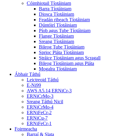
Cóimhiotail Tíotáiniam
Barra Tíotáiniam
Diosca Tíotáiniam
Feadán ribeach Tíotáiniam
Dúntóirí Tíotáiniam
Píob agus Tube Tíotáiniam
Flange Tíotáiniam
Sreang Tíotáiniam
Bileog Tube Tíotáiniam
Sprioc Pláta Tíotáiniam
Stráice Tíotáiniam agus Scragall
Bileog Tíotáiniam agus Pláta
Mogalra Tíotáiniam
Ábhair Táthú
Leictreoid Táthú
E-Ni99
AWS A5.14 ERNiCr-3
ERNiCrMo-3
Sreang Táthú Nicil
ERNiCrMo-4
ERNiFeCr-2
ERNiCu-7
ERNiFeCr-1
Foirmeacha
Barraí & Slata