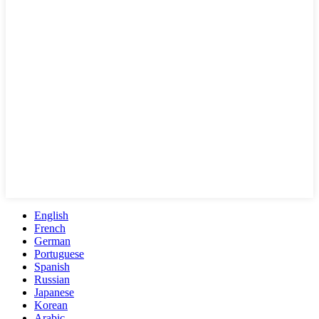
English
French
German
Portuguese
Spanish
Russian
Japanese
Korean
Arabic