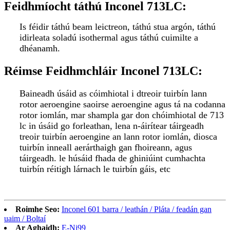
Feidhmíocht táthú Inconel 713LC:
Is féidir táthú beam leictreon, táthú stua argón, táthú
idirleata soladú isothermal agus táthú cuimilte a
dhéanamh.
Réimse Feidhmchláir Inconel 713LC:
Baineadh úsáid as cóimhiotal i dtreoir tuirbín lann
rotor aeroengine saoirse aeroengine agus tá na codanna
rotor iomlán, mar shampla gar don chóimhiotal de 713
lc in úsáid go forleathan, lena n-áirítear táirgeadh
treoir tuirbín aeroengine an lann rotor iomlán, diosca
tuirbín inneall aerárthaigh gan fhoireann, agus
táirgeadh. le húsáid fhada de ghiniúint cumhachta
tuirbín réitigh lárnach le tuirbín gáis, etc
Roimhe Seo:
Inconel 601 barra / leathán / Pláta / feadán gan
uaim / Boltaí
Ar Aghaidh:
E-Ni99