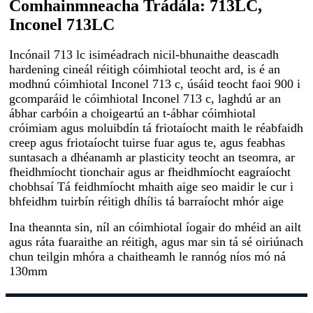
Comhainmneacha Trádála: 713LC,
Inconel 713LC
In
cónail 713 lc isiméadrach nicil-bhunaithe deascadh
hardening cineál réitigh cóimhiotal teocht ard, is é an
modhnú cóimhiotal Inconel 713 c, úsáid teocht faoi 900 i
gcomparáid le cóimhiotal Inconel 713 c, laghdú ar an
ábhar carbóin a choigeartú an t-ábhar cóimhiotal
cróimiam agus moluibdín tá friotaíocht maith le réabfaidh
creep agus friotaíocht tuirse fuar agus te, agus feabhas
suntasach a dhéanamh ar plasticity teocht an tseomra, ar
fheidhmíocht tionchair agus ar fheidhmíocht eagraíocht
chobhsaí Tá feidhmíocht mhaith aige seo maidir le cur i
bhfeidhm tuirbín réitigh dhílis tá barraíocht mhór aige
Ina theannta sin, níl an cóimhiotal íogair do mhéid an ailt
agus ráta fuaraithe an réitigh, agus mar sin tá sé oiriúnach
chun teilgin mhóra a chaitheamh le rannóg níos mó ná
130mm