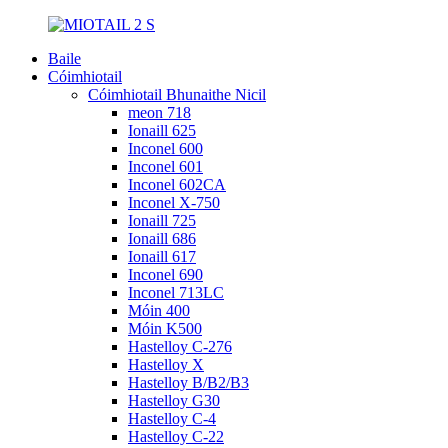
Baile
Cóimhiotail
Cóimhiotail Bhunaithe Nicil
meon 718
Ionaill 625
Inconel 600
Inconel 601
Inconel 602CA
Inconel X-750
Ionaill 725
Ionaill 686
Ionaill 617
Inconel 690
Inconel 713LC
Móin 400
Móin K500
Hastelloy C-276
Hastelloy X
Hastelloy B/B2/B3
Hastelloy G30
Hastelloy C-4
Hastelloy C-22