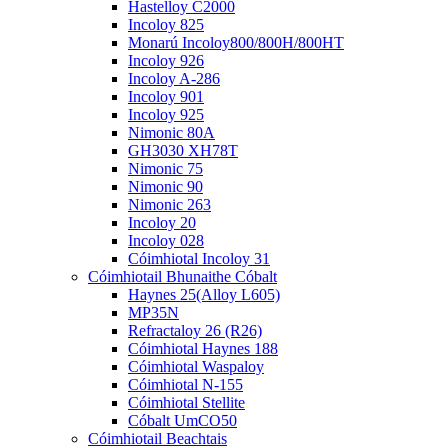
Hastelloy C2000
Incoloy 825
Monarú Incoloy800/800H/800HT
Incoloy 926
Incoloy A-286
Incoloy 901
Incoloy 925
Nimonic 80A
GH3030 XH78T
Nimonic 75
Nimonic 90
Nimonic 263
Incoloy 20
Incoloy 028
Cóimhiotal Incoloy 31
Cóimhiotail Bhunaithe Cóbalt
Haynes 25(Alloy L605)
MP35N
Refractaloy 26 (R26)
Cóimhiotal Haynes 188
Cóimhiotal Waspaloy
Cóimhiotal N-155
Cóimhiotal Stellite
Cóbalt UmCO50
Cóimhiotail Beachtais