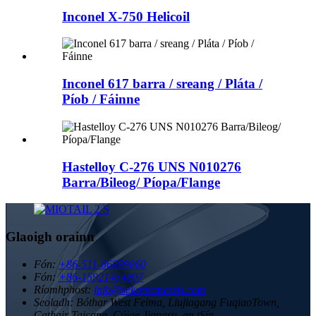
Inconel X-750 Helicoil
Inconel 617 barra / sreang / Pláta /
Píob / Fáinne
Hastelloy C-276 UNS N010276
Barra/Bileog/ Píopa/Flange
Glaoigh orainn
Fón:
+86-511-86889860
Fón:
+86-15921454807
Ríomhphost:
info@sekonicmetals.com
Seoladh:
Bóthar West Feima, Liujiagang FuqiaoTown,
Cathair Taicang, Cúige Jiangsu, an tSín