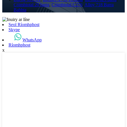
Cóimhiotal 20 barra
,
Cóimhiotal C276
,
Alloy 718 Barra
Babhta
,
Seol Ríomhphost
Skype
WhatsApp
Ríomhphost
x