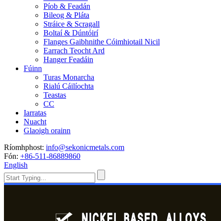
Píob & Feadán
Bileog & Pláta
Stráice & Scragall
Boltaí & Dúntóirí
Flanges Gaibhnithe Cóimhiotail Nicil
Earrach Teocht Ard
Hanger Feadáin
Fúinn
Turas Monarcha
Rialú Cáilíochta
Teastas
CC
Iarratas
Nuacht
Glaoigh orainn
Ríomhphost:
info@sekonicmetals.com
Fón:
+86-511-86889860
English