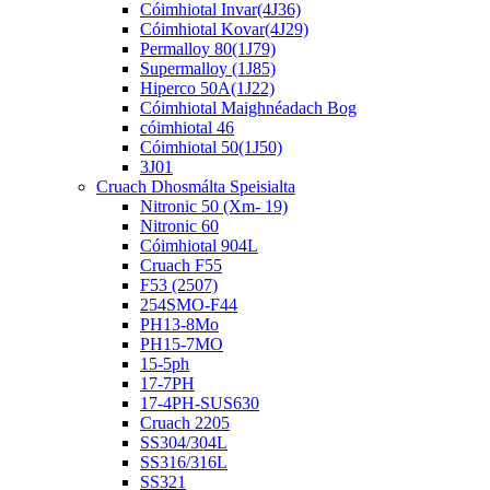
Cóimhiotal Invar(4J36)
Cóimhiotal Kovar(4J29)
Permalloy 80(1J79)
Supermalloy (1J85)
Hiperco 50A(1J22)
Cóimhiotal Maighnéadach Bog
cóimhiotal 46
Cóimhiotal 50(1J50)
3J01
Cruach Dhosmálta Speisialta
Nitronic 50 (Xm- 19)
Nitronic 60
Cóimhiotal 904L
Cruach F55
F53 (2507)
254SMO-F44
PH13-8Mo
PH15-7MO
15-5ph
17-7PH
17-4PH-SUS630
Cruach 2205
SS304/304L
SS316/316L
SS321