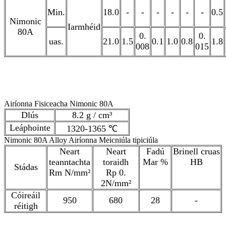
Min.
18.0
-
-
-
-
-
-
0.5
Nimonic
Iarmhéid
80A
0.
0.
uas.
21.0
1.5
0.1
1.0
0.8
1.8
008
015
Airíonna Fisiceacha Nimonic 80A
Dlús
8.2 g / cm³
Leáphointe
1320-1365 ℃
Nimonic 80A Alloy Airíonna Meicniúla tipiciúla
Neart
Neart
Fadú
Brinell cruas
teanntachta
toraidh
Mar %
HB
Stádas
Rm N/mm²
Rp 0.
2N/mm²
Cóireáil
950
680
28
-
réitigh