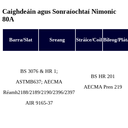
Caighdeáin agus Sonraíochtaí Nimonic
80A
Barra/Slat
Sreang
Stráice/Coil
Bileog/Plát
BS 3076 & HR 1;
BS HR 201
ASTMB637; AECMA
AECMA Pren 219
Réamh2188/2189/2190/2396/2397
AIR 9165-37