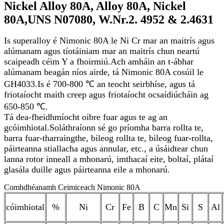
Nickel Alloy 80A, Alloy 80A, Nickel
80A,
UNS N07080, W.Nr.2. 4952 & 2.4631
Is superalloy é Nimonic 80A le Ni Cr mar an maitrís agus
alúmanam agus tíotáiniam mar an maitrís chun neartú
scaipeadh céim Y a fhoirmiú.Ach amháin an t-ábhar
alúmanam beagán níos airde, tá Nimonic 80A cosúil le
GH4033.Is é 700-800 ℃ an teocht seirbhíse, agus tá
friotaíocht maith creep agus friotaíocht ocsaídiúcháin ag
650-850 ℃.
Tá dea-fheidhmíocht oibre fuar agus te ag an
gcóimhiotal.Soláthraíonn sé go príomha barra rollta te,
barra fuar-tharraingthe, bileog rollta te, bileog fuar-rollta,
páirteanna stiallacha agus annular, etc., a úsáidtear chun
lanna rotor inneall a mhonarú, imthacaí eite, boltaí, plátaí
glasála duille agus páirteanna eile a mhonarú.
Comhdhéanamh Ceimiceach Nimonic 80A
cóimhiotal
%
Ni
Cr
Fe
B
C
Mn
Si
S
Al