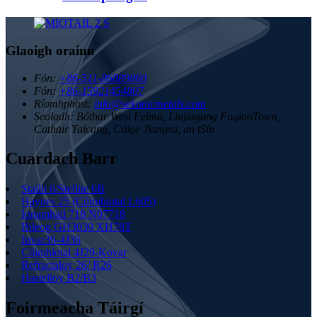
Glaoigh orainn
Fón:
+86-511-86889860
Fón:
+86-15921454807
Ríomhphost:
info@sekonicmetals.com
Seoladh:
Bóthar West Feima, Liujiagang FuqiaoTown,
Cathair Taicang, Cúige Jiangsu, an tSín
Cuardach Barr
Stailit 6/Stellite 6B
Haynes 25 (Cóimhiotal L605)
Ionamhail 718 N07718
Bileog GH3030 XH78T
Invar36-4J36
Cóimhiotal 4J29-Kovar
Refractaloy 26/ R26
Hastelloy B2/B3
Foirmeacha Táirgí