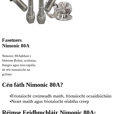
Fasetners
Nimonic 80A
Nimonic 80A
ábhair i
bhfoirm Boltaí, scriúnna,
flanges agus níos tapúla,
de réir sonraíocht na
gcliant.
Cén fáth Nimonic 80A?
•
Friotaíocht creimeadh maith, friotaíocht ocsaídiúcháin
•
Neart maith agus friotaíocht réabtha creep
Réimse Feidhmchláir Nimonic 80A: