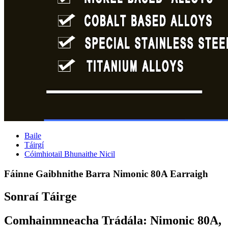
Baile
Táirgí
Cóimhiotail Bhunaithe Nicil
Fáinne Gaibhnithe Barra Nimonic 80A Earraigh
Sonraí Táirge
Comhainmneacha Trádála: Nimonic 80A,