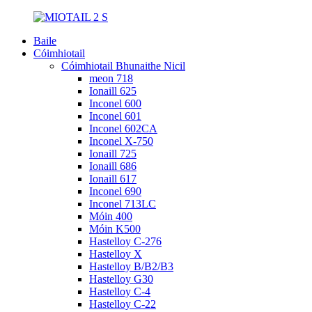
Baile
Cóimhiotail
Cóimhiotail Bhunaithe Nicil
meon 718
Ionaill 625
Inconel 600
Inconel 601
Inconel 602CA
Inconel X-750
Ionaill 725
Ionaill 686
Ionaill 617
Inconel 690
Inconel 713LC
Móin 400
Móin K500
Hastelloy C-276
Hastelloy X
Hastelloy B/B2/B3
Hastelloy G30
Hastelloy C-4
Hastelloy C-22