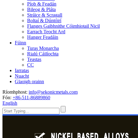
Píob & Feadán
Bileog & Pláta
Stráice & Scragall
Boltaí & Dúntóirí
Flanges Gaibhnithe Cóimhiotail Nicil
Earrach Teocht Ard
Hanger Feadáin
Fúinn
Turas Monarcha
Rialú Cáilíochta
Teastas
CC
Iarratas
Nuacht
Glaoigh orainn
Ríomhphost:
info@sekonicmetals.com
Fón:
+86-511-86889860
English