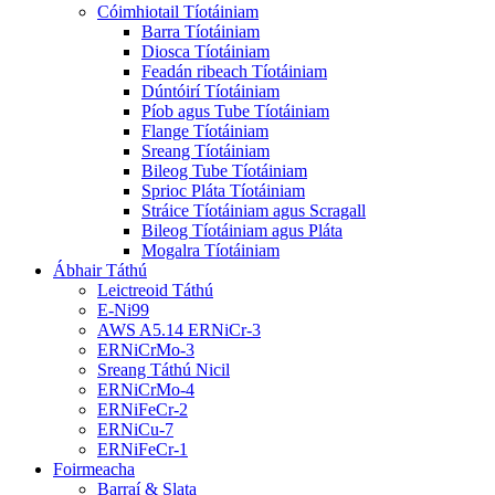
Cóimhiotail Tíotáiniam
Barra Tíotáiniam
Diosca Tíotáiniam
Feadán ribeach Tíotáiniam
Dúntóirí Tíotáiniam
Píob agus Tube Tíotáiniam
Flange Tíotáiniam
Sreang Tíotáiniam
Bileog Tube Tíotáiniam
Sprioc Pláta Tíotáiniam
Stráice Tíotáiniam agus Scragall
Bileog Tíotáiniam agus Pláta
Mogalra Tíotáiniam
Ábhair Táthú
Leictreoid Táthú
E-Ni99
AWS A5.14 ERNiCr-3
ERNiCrMo-3
Sreang Táthú Nicil
ERNiCrMo-4
ERNiFeCr-2
ERNiCu-7
ERNiFeCr-1
Foirmeacha
Barraí & Slata