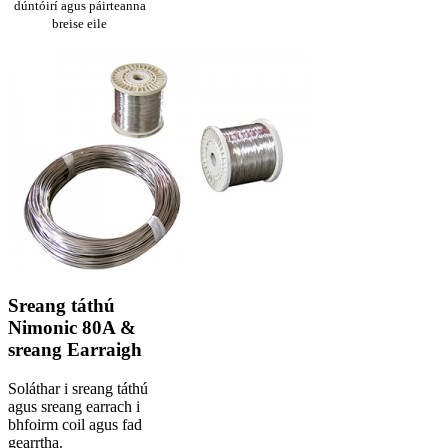
dúntóirí agus páirteanna
breise eile
Sreang táthú
Nimonic 80A &
sreang Earraigh
Soláthar i sreang táthú
agus sreang earrach i
bhfoirm coil agus fad
gearrtha.