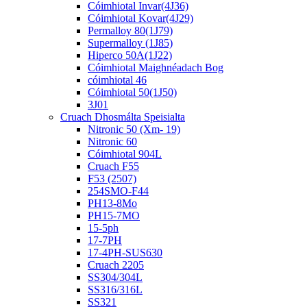
Cóimhiotal Invar(4J36)
Cóimhiotal Kovar(4J29)
Permalloy 80(1J79)
Supermalloy (1J85)
Hiperco 50A(1J22)
Cóimhiotal Maighnéadach Bog
cóimhiotal 46
Cóimhiotal 50(1J50)
3J01
Cruach Dhosmálta Speisialta
Nitronic 50 (Xm- 19)
Nitronic 60
Cóimhiotal 904L
Cruach F55
F53 (2507)
254SMO-F44
PH13-8Mo
PH15-7MO
15-5ph
17-7PH
17-4PH-SUS630
Cruach 2205
SS304/304L
SS316/316L
SS321