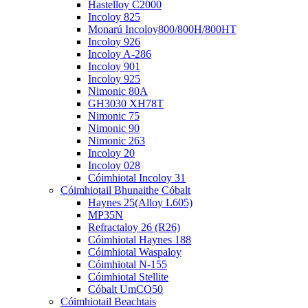
Hastelloy C2000
Incoloy 825
Monarú Incoloy800/800H/800HT
Incoloy 926
Incoloy A-286
Incoloy 901
Incoloy 925
Nimonic 80A
GH3030 XH78T
Nimonic 75
Nimonic 90
Nimonic 263
Incoloy 20
Incoloy 028
Cóimhiotal Incoloy 31
Cóimhiotail Bhunaithe Cóbalt
Haynes 25(Alloy L605)
MP35N
Refractaloy 26 (R26)
Cóimhiotal Haynes 188
Cóimhiotal Waspaloy
Cóimhiotal N-155
Cóimhiotal Stellite
Cóbalt UmCO50
Cóimhiotail Beachtais