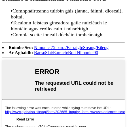
•
Comhpháirteanna tuirbín gáis (lanna, fáinní, dioscaí),
boltaí,
•
Tacaíonn feisteas gineadóra gaile núicléach le
hiontáin agus croíleacáin i ndísréitigh
•
Comhla sceite inneall dócháin inmheánaigh
Roimhe Seo:
Nimonic 75 barra/Earraigh/Sreang/Bileog
Ar Aghaidh:
Barra/Slat/Earrach/Bolt Nimonic 90