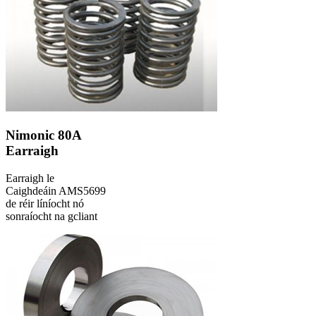
Nimonic 80A
Earraigh
Earraigh le
Caighdeáin AMS5699
de réir líníocht nó
sonraíocht na gcliant