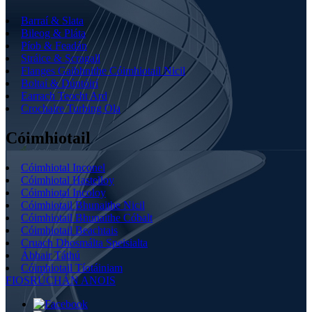
Barraí & Slata
Bileog & Pláta
Píob & Feadán
Stráice & Scragall
Flanges Gaibhnithe Cóimhiotail Nicil
Boltaí & Dúntóirí
Earrach Teocht Ard
Crochaire Turbing Ola
Cóimhiotail
Cóimhiotal Inconel
Cóimhiotal Hastelloy
Cóimhiotal Incoloy
Cóimhiotail Bhunaithe Nicil
Cóimhiotail Bhunaithe Cóbalt
Cóimhiotail Beachtais
Cruach Dhosmálta Speisialta
Ábhair Táthú
Cóimhiotail Tíotáiniam
FIOSRÚCHÁN ANOIS