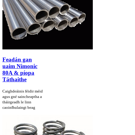
Feadán gan
uaim Nimonic
80A & píopa
Táthaithe
Caighdeáin
is féidir méid
agus gné saincheaptha a
tháirgeadh le linn
caoinfhulaingt beag