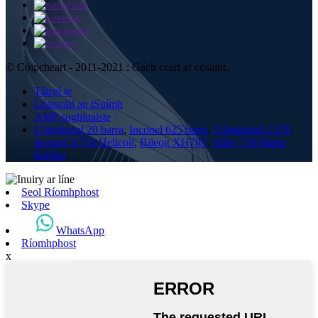
© Cóipcheart - 2011-2021 : Gach ceart ar cosaint.
Táirgí te
Léarscáil an tSuímh
AMP soghluaiste
Cóimhiotal 20 barra
,
Inconel 625 barra
,
Cóimhiotal C276
,
Inconel X750 Helicoil
,
Bileog XH78T
,
Alloy 718 Barra
Babhta
,
Seol Ríomhphost
Skype
WhatsApp
Ríomhphost
x