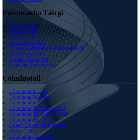
Foirmeacha Táirgí
Barraí & Slata
Bileog & Pláta
Píob & Feadán
Stráice & Scragall
Flanges Gaibhnithe Cóimhiotail Nicil
Boltaí & Dúntóirí
Earrach Teocht Ard
Crochaire Turbing Ola
Cóimhiotail
Cóimhiotal Inconel
Cóimhiotal Hastelloy
Cóimhiotal Incoloy
Cóimhiotail Bhunaithe Nicil
Cóimhiotail Bhunaithe Cóbalt
Cóimhiotail Beachtais
Cruach Dhosmálta Speisialta
Ábhair Táthú
Cóimhiotail Tíotáiniam