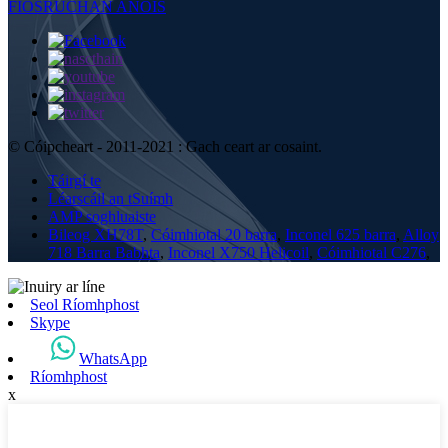
FIOSRÚCHÁN ANOIS
© Cóipcheart - 2011-2021 : Gach ceart ar cosaint.
Táirgí te
Léarscáil an tSuímh
AMP soghluaiste
Bileog XH78T
,
Cóimhiotal 20 barra
,
Inconel 625 barra
,
Alloy
718 Barra Babhta
,
Inconel X750 Helicoil
,
Cóimhiotal C276
,
Seol Ríomhphost
Skype
WhatsApp
Ríomhphost
x