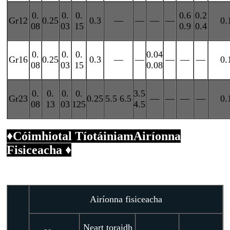
0.
0.
0.
0.6
0.2
Gr12
0.25
0.3
—
—
—
—
0.
08
03
15
0.9
0.4
0.
0.
0.
0.04
Gr16
0.25
0.3
—
—
—
—
—
0.
08
03
15
0.08
0.
0.
0.
0.
3.5
Gr23
0.25
5.5 6.5
—
—
—
—
0.
08
13
03
125
4.5
♦
Cóimhiotal Tíotáiniam
Airíonna
Fisiceacha ♦
Airíonna fisiceacha
Neart toraidh