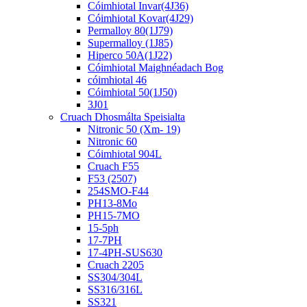
Cóimhiotal Invar(4J36)
Cóimhiotal Kovar(4J29)
Permalloy 80(1J79)
Supermalloy (1J85)
Hiperco 50A(1J22)
Cóimhiotal Maighnéadach Bog
cóimhiotal 46
Cóimhiotal 50(1J50)
3J01
Cruach Dhosmálta Speisialta
Nitronic 50 (Xm- 19)
Nitronic 60
Cóimhiotal 904L
Cruach F55
F53 (2507)
254SMO-F44
PH13-8Mo
PH15-7MO
15-5ph
17-7PH
17-4PH-SUS630
Cruach 2205
SS304/304L
SS316/316L
SS321