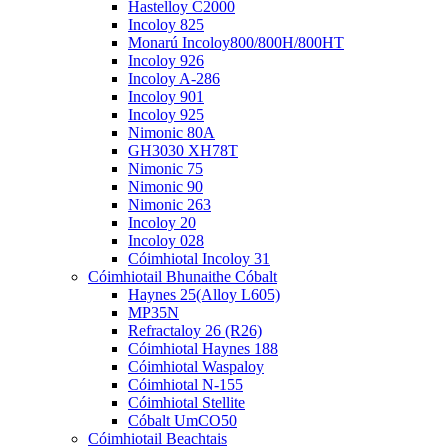
Hastelloy C2000
Incoloy 825
Monarú Incoloy800/800H/800HT
Incoloy 926
Incoloy A-286
Incoloy 901
Incoloy 925
Nimonic 80A
GH3030 XH78T
Nimonic 75
Nimonic 90
Nimonic 263
Incoloy 20
Incoloy 028
Cóimhiotal Incoloy 31
Cóimhiotail Bhunaithe Cóbalt
Haynes 25(Alloy L605)
MP35N
Refractaloy 26 (R26)
Cóimhiotal Haynes 188
Cóimhiotal Waspaloy
Cóimhiotal N-155
Cóimhiotal Stellite
Cóbalt UmCO50
Cóimhiotail Beachtais