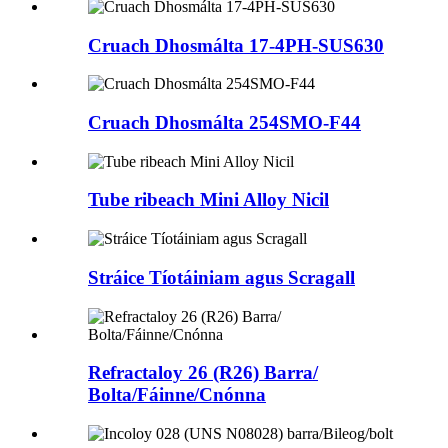
Cruach Dhosmálta 17-4PH-SUS630
Cruach Dhosmálta 254SMO-F44
Tube ribeach Mini Alloy Nicil
Stráice Tíotáiniam agus Scragall
Refractaloy 26 (R26) Barra/
Bolta/Fáinne/Cnónna