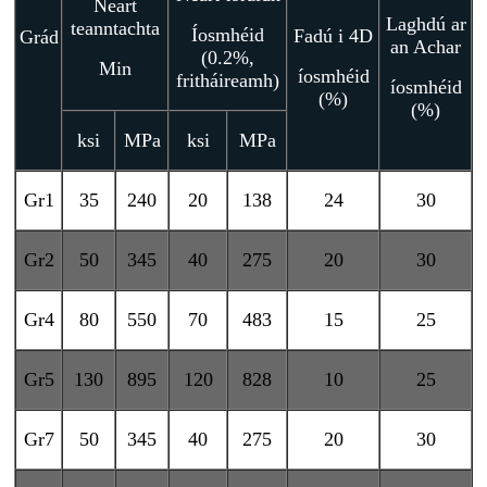
Neart
Laghdú ar
teanntachta
Íosmhéid
Fadú i 4D
Grád
an Achar
(0.2%,
Min
íosmhéid
fritháireamh)
íosmhéid
(%)
(%)
ksi
MPa
ksi
MPa
Gr1
35
240
20
138
24
30
Gr2
50
345
40
275
20
30
Gr4
80
550
70
483
15
25
Gr5
130
895
120
828
10
25
Gr7
50
345
40
275
20
30