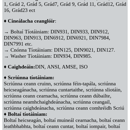
1, Grád 2, Grád 5, Grád7, Grád 9, Grád 11, Grád12, Grád
16, Grád23 ect
♦ Cineálacha ceanglóir
:
→ Boltaí Tíotáiniam: DIN931, DIN933, DIN912,
DIN963, DIN913, DIN6912, DIN6921, DIN7984,
DIN7991 etc.
→ Cnónna Tíotáiniam: DIN125, DIN9021, DIN127.
→ Washer Tíotáiniam: DIN934, DIN985.
♦ Caighdeáin:
DIN, ANSI, AMSE, ISO
♦ Scriúnna tíotáiniam:
Scriúnna ceann cruinn, scriúnna féin-tapála, scriúnna
heicseagánacha, scriúnna cuntartaithe, scriúnna sliotáin,
scriúnna ceann cearnacha, scriúnna ceann dúbailte,
scriúnna neamhchaighdeánacha, scriúnna ceangail,
scriúnna caighdeánacha, scriúnna ceann comhréidh Scriú
♦ Boltaí tíotáiniam:
Boltaí heicseagán, boltaí muineál cearnacha, boltaí ceann
leathbhabhta, boltaí ceann cuntar, boltaí iompair, boltaí