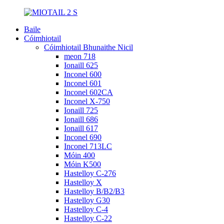
Baile
Cóimhiotail
Cóimhiotail Bhunaithe Nicil
meon 718
Ionaill 625
Inconel 600
Inconel 601
Inconel 602CA
Inconel X-750
Ionaill 725
Ionaill 686
Ionaill 617
Inconel 690
Inconel 713LC
Móin 400
Móin K500
Hastelloy C-276
Hastelloy X
Hastelloy B/B2/B3
Hastelloy G30
Hastelloy C-4
Hastelloy C-22