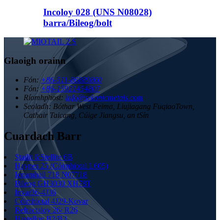
Incoloy 028 (UNS N08028)
barra/Bileog/bolt
Glaoigh orainn
Fón:
+86-511-86889860
Fón:
+86-15921454807
Ríomhphost:
info@sekonicmetals.com
Seoladh:
Bóthar West Feima, Liujiagang FuqiaoTown,
Cathair Taicang, Cúige Jiangsu, an tSín
Cuardach Barr
Stailit 6/Stellite 6B
Haynes 25 (Cóimhiotal L605)
Ionamhail 718 N07718
Bileog GH3030 XH78T
Invar36-4J36
Cóimhiotal 4J29-Kovar
Refractaloy 26/ R26
Hastelloy B2/B3