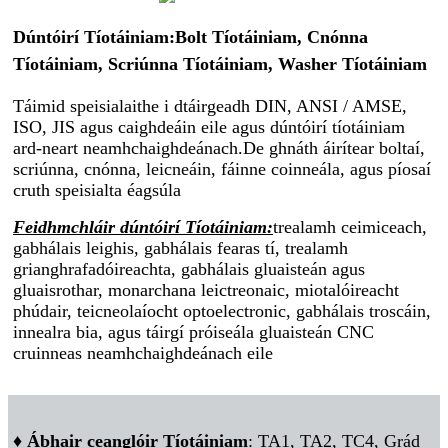
Dúntóirí Tíotáiniam:
Bolt Tíotáiniam, Cnónna
Tíotáiniam, Scriúnna Tíotáiniam, Washer Tíotáiniam
Táimid speisialaithe i dtáirgeadh DIN, ANSI / AMSE,
ISO, JIS agus caighdeáin eile agus dúntóirí tíotáiniam
ard-neart neamhchaighdeánach.De ghnáth áirítear boltaí,
scriúnna, cnónna, leicneáin, fáinne coinneála, agus píosaí
cruth speisialta éagsúla
Feidhmchláir dúntóirí Tíotáiniam:
trealamh ceimiceach,
gabhálais leighis, gabhálais fearas tí, trealamh
grianghrafadóireachta, gabhálais gluaisteán agus
gluaisrothar, monarchana leictreonaic, miotalóireacht
phúdair, teicneolaíocht optoelectronic, gabhálais troscáin,
innealra bia, agus táirgí próiseála gluaisteán CNC
cruinneas neamhchaighdeánach eile
♦ Ábhair ceanglóir Tíotáiniam
: TA1, TA2, TC4, Grád