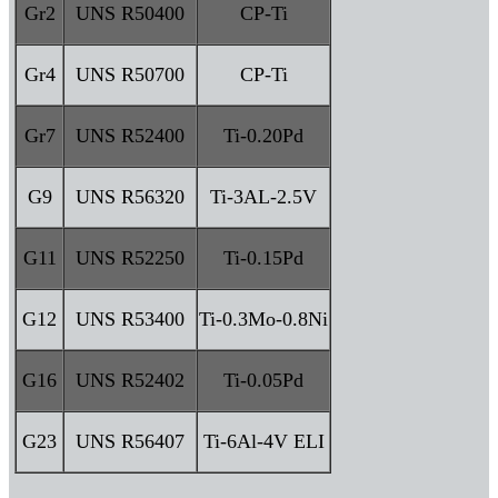
Gr2
UNS R50400
CP-Ti
Gr4
UNS R50700
CP-Ti
Gr7
UNS R52400
Ti-0.20Pd
G9
UNS R56320
Ti-3AL-2.5V
G11
UNS R52250
Ti-0.15Pd
G12
UNS R53400
Ti-0.3Mo-0.8Ni
G16
UNS R52402
Ti-0.05Pd
G23
UNS R56407
Ti-6Al-4V ELI