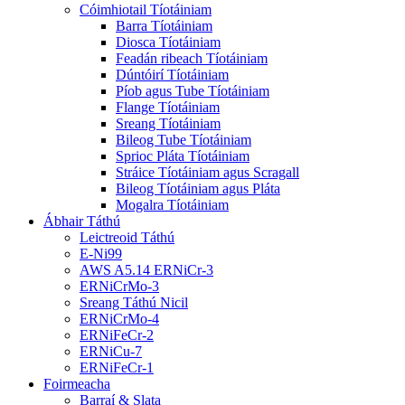
Cóimhiotail Tíotáiniam
Barra Tíotáiniam
Diosca Tíotáiniam
Feadán ribeach Tíotáiniam
Dúntóirí Tíotáiniam
Píob agus Tube Tíotáiniam
Flange Tíotáiniam
Sreang Tíotáiniam
Bileog Tube Tíotáiniam
Sprioc Pláta Tíotáiniam
Stráice Tíotáiniam agus Scragall
Bileog Tíotáiniam agus Pláta
Mogalra Tíotáiniam
Ábhair Táthú
Leictreoid Táthú
E-Ni99
AWS A5.14 ERNiCr-3
ERNiCrMo-3
Sreang Táthú Nicil
ERNiCrMo-4
ERNiFeCr-2
ERNiCu-7
ERNiFeCr-1
Foirmeacha
Barraí & Slata