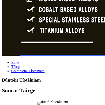
Baile
Táirgí
Cóimhiotal Tíotáiniam
Dúntóirí Tíotáiniam
Sonraí Táirge