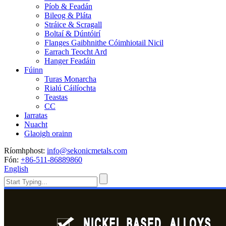
Píob & Feadán
Bileog & Pláta
Stráice & Scragall
Boltaí & Dúntóirí
Flanges Gaibhnithe Cóimhiotail Nicil
Earrach Teocht Ard
Hanger Feadáin
Fúinn
Turas Monarcha
Rialú Cáilíochta
Teastas
CC
Iarratas
Nuacht
Glaoigh orainn
Ríomhphost:
info@sekonicmetals.com
Fón:
+86-511-86889860
English