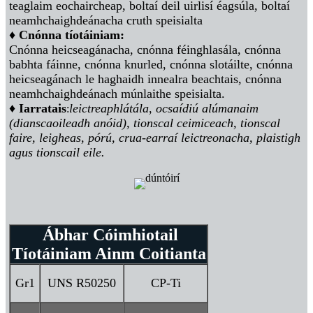
teaglaim eochaircheap, boltaí deil uirlisí éagsúla, boltaí
neamhchaighdeánacha cruth speisialta
♦ Cnónna tíotáiniam:
Cnónna heicseagánacha, cnónna féinghlasála, cnónna
babhta fáinne, cnónna knurled, cnónna slotáilte, cnónna
heicseagánach le haghaidh innealra beachtais, cnónna
neamhchaighdeánach múnlaithe speisialta.
♦ Iarratais
leictreaphlátála, ocsaídiú alúmanaim
:
(dianscaoileadh anóid), tionscal ceimiceach, tionscal
faire, leigheas, pórú, crua-earraí leictreonacha, plaistigh
agus tionscail eile.
Ábhar Cóimhiotail
Tíotáiniam Ainm Coitianta
Gr1
UNS R50250
CP-Ti