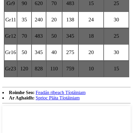
Gr9
90
620
70
483
15
25
Gr11
35
240
20
138
24
30
Gr12
70
483
50
345
18
25
Gr16
50
345
40
275
20
30
Gr23
120
828
110
759
10
15
Roimhe Seo:
Feadán ribeach Tíotáiniam
Ar Aghaidh:
Sprioc Pláta Tíotáiniam