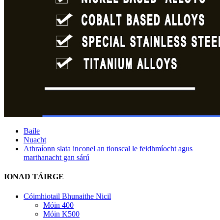
Baile
Nuacht
Athraíonn slata inconel an tionscal le feidhmíocht agus
marthanacht gan sárú
IONAD TÁIRGE
Cóimhiotail Bhunaithe Nicil
Móin 400
Móin K500