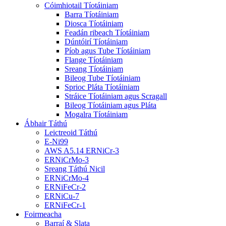
Cóimhiotail Tíotáiniam
Barra Tíotáiniam
Diosca Tíotáiniam
Feadán ribeach Tíotáiniam
Dúntóirí Tíotáiniam
Píob agus Tube Tíotáiniam
Flange Tíotáiniam
Sreang Tíotáiniam
Bileog Tube Tíotáiniam
Sprioc Pláta Tíotáiniam
Stráice Tíotáiniam agus Scragall
Bileog Tíotáiniam agus Pláta
Mogalra Tíotáiniam
Ábhair Táthú
Leictreoid Táthú
E-Ni99
AWS A5.14 ERNiCr-3
ERNiCrMo-3
Sreang Táthú Nicil
ERNiCrMo-4
ERNiFeCr-2
ERNiCu-7
ERNiFeCr-1
Foirmeacha
Barraí & Slata