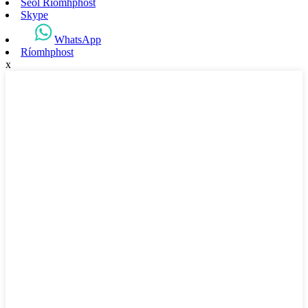
Seol Ríomhphost
Skype
WhatsApp
Ríomhphost
x