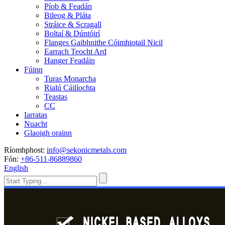
Píob & Feadán
Bileog & Pláta
Stráice & Scragall
Boltaí & Dúntóirí
Flanges Gaibhnithe Cóimhiotail Nicil
Earrach Teocht Ard
Hanger Feadáin
Fúinn
Turas Monarcha
Rialú Cáilíochta
Teastas
CC
Iarratas
Nuacht
Glaoigh orainn
Ríomhphost:
info@sekonicmetals.com
Fón:
+86-511-86889860
English