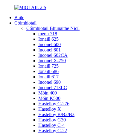
Baile
Cóimhiotail
Cóimhiotail Bhunaithe Nicil
meon 718
Ionaill 625
Inconel 600
Inconel 601
Inconel 602CA
Inconel X-750
Ionaill 725
Ionaill 686
Ionaill 617
Inconel 690
Inconel 713LC
Móin 400
Móin K500
Hastelloy C-276
Hastelloy X
Hastelloy B/B2/B3
Hastelloy G30
Hastelloy C-4
Hastelloy C-22