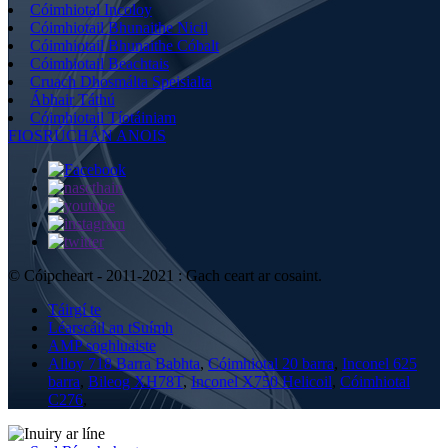
Cóimhiotal Incoloy
Cóimhiotail Bhunaithe Nicil
Cóimhiotail Bhunaithe Cóbalt
Cóimhiotail Beachtais
Cruach Dhosmálta Speisialta
Ábhair Táthú
Cóimhiotail Tíotáiniam
FIOSRÚCHÁN ANOIS
© Cóipcheart - 2011-2021 : Gach ceart ar cosaint.
Táirgí te
Léarscáil an tSuímh
AMP soghluaiste
Alloy 718 Barra Babhta
,
Cóimhiotal 20 barra
,
Inconel 625
barra
,
Bileog XH78T
,
Inconel X750 Helicoil
,
Cóimhiotal
C276
,