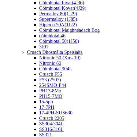
Cóimhiotal Invar(4J36)
Cóimhiotal Kovar(4J29)
Permalloy 80(1J79)
Supermalloy (1J85)
Hiperco 50A(1J22)
Cóimhiotal Maighnéadach Bog
cóimhiotal 46
Cóimhiotal 50(1J50)
3J01
Cruach Dhosmálta Speisialta
Nitronic 50 (Xm- 19)
Nitronic 60
Cóimhiotal 904L
Cruach F55
F53 (2507)
254SMO-F44
PH13-8Mo
PH15-7MO
15-5ph
17-7PH
17-4PH-SUS630
Cruach 2205
SS304/304L
SS316/316L
SS321