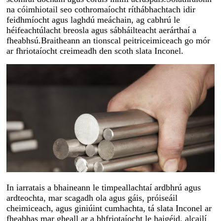
na cóimhiotail seo cothromaíocht ríthábhachtach idir
feidhmíocht agus laghdú meáchain, ag cabhrú le
héifeachtúlacht breosla agus sábháilteacht aerárthaí a
fheabhsú.Braitheann an tionscal peitriceimiceach go mór
ar fhriotaíocht creimeadh den scoth slata Inconel.
In iarratais a bhaineann le timpeallachtaí ardbhrú agus
ardteochta, mar scagadh ola agus gáis, próiseáil
cheimiceach, agus giniúint cumhachta, tá slata Inconel ar
fheabhas mar gheall ar a bhfriotaíocht le haigéid, alcailí