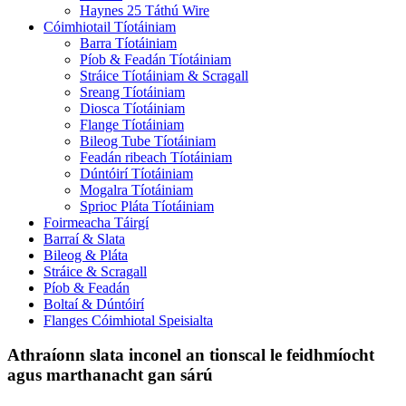
Haynes 25 Táthú Wire
Cóimhiotail Tíotáiniam
Barra Tíotáiniam
Píob & Feadán Tíotáiniam
Stráice Tíotáiniam & Scragall
Sreang Tíotáiniam
Diosca Tíotáiniam
Flange Tíotáiniam
Bileog Tube Tíotáiniam
Feadán ribeach Tíotáiniam
Dúntóirí Tíotáiniam
Mogalra Tíotáiniam
Sprioc Pláta Tíotáiniam
Foirmeacha Táirgí
Barraí & Slata
Bileog & Pláta
Stráice & Scragall
Píob & Feadán
Boltaí & Dúntóirí
Flanges Cóimhiotal Speisialta
Athraíonn slata inconel an tionscal le feidhmíocht
agus marthanacht gan sárú