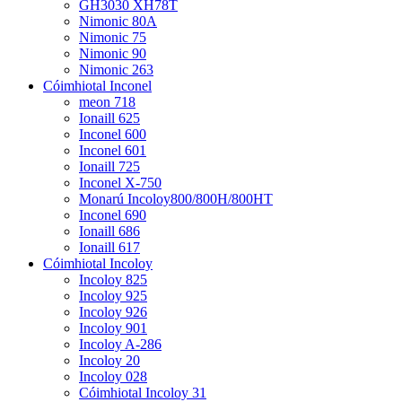
GH3030 XH78T
Nimonic 80A
Nimonic 75
Nimonic 90
Nimonic 263
Cóimhiotal Inconel
meon 718
Ionaill 625
Inconel 600
Inconel 601
Ionaill 725
Inconel X-750
Monarú Incoloy800/800H/800HT
Inconel 690
Ionaill 686
Ionaill 617
Cóimhiotal Incoloy
Incoloy 825
Incoloy 925
Incoloy 926
Incoloy 901
Incoloy A-286
Incoloy 20
Incoloy 028
Cóimhiotal Incoloy 31