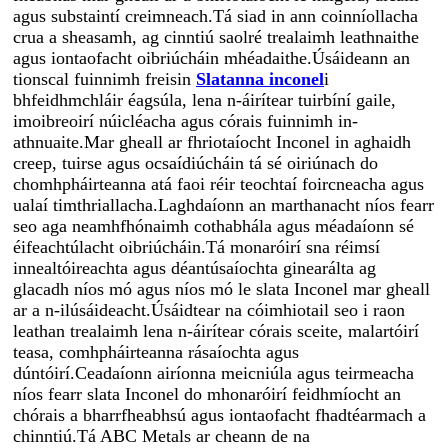
agus substaintí creimneach.Tá siad in ann coinníollacha
crua a sheasamh, ag cinntiú saolré trealaimh leathnaithe
agus iontaofacht oibriúcháin mhéadaithe.Úsáideann an
tionscal fuinnimh freisin
Slatanna inconel
i
bhfeidhmchláir éagsúla, lena n-áirítear tuirbíní gaile,
imoibreoirí núicléacha agus córais fuinnimh in-
athnuaite.Mar gheall ar fhriotaíocht Inconel in aghaidh
creep, tuirse agus ocsaídiúcháin tá sé oiriúnach do
chomhpháirteanna atá faoi réir teochtaí foircneacha agus
ualaí timthriallacha.Laghdaíonn an marthanacht níos fearr
seo aga neamhfhónaimh cothabhála agus méadaíonn sé
éifeachtúlacht oibriúcháin.Tá monaróirí sna réimsí
innealtóireachta agus déantúsaíochta ginearálta ag
glacadh níos mó agus níos mó le slata Inconel mar gheall
ar a n-ilúsáideacht.Úsáidtear na cóimhiotail seo i raon
leathan trealaimh lena n-áirítear córais sceite, malartóirí
teasa, comhpháirteanna rásaíochta agus
dúntóirí.Ceadaíonn airíonna meicniúla agus teirmeacha
níos fearr slata Inconel do mhonaróirí feidhmíocht an
chórais a bharrfheabhsú agus iontaofacht fhadtéarmach a
chinntiú.Tá ABC Metals ar cheann de na