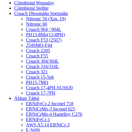
Cóimhiotal Waspaloy
Cóimhiotal Stellite
Cruach Dhosmálta Speisialta
Nitronic 50 (Xm- 19)
Nitronic 60
Cruach 904 / 904L
PH13-8Mo(13-8PH)
Cruach F53 (2507)
254SMO-F44
Cruach 2205
Cruach F55
Cruach 304/304L
Cruach 316/316L
Cruach 321
Cruach 15-5ph
PH15-7MO
Cruach 17-4PH-SUS630
Cruach 17-7PH
Ábhair Táthú
ERNiFeCr-2 Inconel 718
ERNiCrMo-3 Inconel 625
ERNiCrMo-4 Hastelloy C276
ERNiFeCr-1
AWS A5.14 ERNiCr-3
E-Ni99