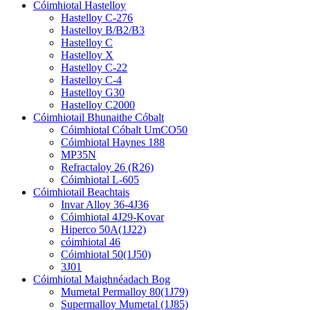
Cóimhiotal Hastelloy
Hastelloy C-276
Hastelloy B/B2/B3
Hastelloy C
Hastelloy X
Hastelloy C-22
Hastelloy C-4
Hastelloy G30
Hastelloy C2000
Cóimhiotail Bhunaithe Cóbalt
Cóimhiotal Cóbalt UmCO50
Cóimhiotal Haynes 188
MP35N
Refractaloy 26 (R26)
Cóimhiotal L-605
Cóimhiotail Beachtais
Invar Alloy 36-4J36
Cóimhiotal 4J29-Kovar
Hiperco 50A(1J22)
cóimhiotal 46
Cóimhiotal 50(1J50)
3J01
Cóimhiotal Maighnéadach Bog
Mumetal Permalloy 80(1J79)
Supermalloy Mumetal (1J85)