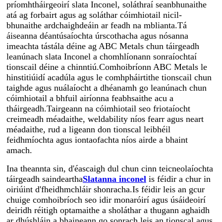
príomhtháirgeoirí slata Inconel, soláthraí seanbhunaithe
atá ag forbairt agus ag soláthar cóimhiotail nicil-
bhunaithe ardchaighdeáin ar feadh na mblianta.Tá
áiseanna déantúsaíochta úrscothacha agus nósanna
imeachta tástála déine ag ABC Metals chun táirgeadh
leanúnach slata Inconel a chomhlíonann sonraíochtaí
tionscail déine a chinntiú.Comhoibríonn ABC Metals le
hinstitiúidí acadúla agus le comhpháirtithe tionscail chun
taighde agus nuálaíocht a dhéanamh go leanúnach chun
cóimhiotail a bhfuil airíonna feabhsaithe acu a
tháirgeadh.Tairgeann na cóimhiotail seo friotaíocht
creimeadh méadaithe, weldability níos fearr agus neart
méadaithe, rud a ligeann don tionscal leibhéil
feidhmíochta agus iontaofachta níos airde a bhaint
amach.
Ina theannta sin, d'éascaigh dul chun cinn teicneolaíochta
táirgeadh saindeartha
Slatanna inconel
is féidir a chur in
oiriúint d'fheidhmchláir shonracha.Is féidir leis an gcur
chuige comhoibríoch seo idir monaróirí agus úsáideoirí
deiridh réitigh optamaithe a sholáthar a thugann aghaidh
ar dhúshláin a bhaineann go sonrach leis an tionscal agus