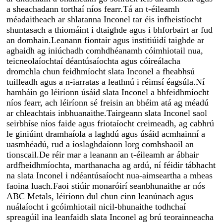
a sheachadann torthaí níos fearr.Tá an t-éileamh
méadaitheach ar shlatanna Inconel tar éis infheistíocht
shuntasach a thiomáint i dtaighde agus i bhforbairt ar fud
an domhain.Leanann fiontair agus institiúidí taighde ar
aghaidh ag iniúchadh comhdhéanamh cóimhiotail nua,
teicneolaíochtaí déantúsaíochta agus cóireálacha
dromchla chun feidhmíocht slata Inconel a fheabhsú
tuilleadh agus a n-iarratas a leathnú i réimsí éagsúla.Ní
hamháin go léiríonn úsáid slata Inconel a bhfeidhmíocht
níos fearr, ach léiríonn sé freisin an bhéim atá ag méadú
ar chleachtais inbhuanaithe.Tairgeann slata Inconel saol
seirbhíse níos faide agus friotaíocht creimeadh, ag cabhrú
le giniúint dramhaíola a laghdú agus úsáid acmhainní a
uasmhéadú, rud a íoslaghdaíonn lorg comhshaoil ​​​​an
tionscail.De réir mar a leanann an t-éileamh ar ábhair
ardfheidhmíochta, marthanacha ag ardú, ní féidir tábhacht
na slata Inconel i ndéantúsaíocht nua-aimseartha a mheas
faoina luach.Faoi stiúir monaróirí seanbhunaithe ar nós
ABC Metals, léiríonn dul chun cinn leanúnach agus
nuálaíocht i gcóimhiotail nicil-bhunaithe todhchaí
spreagúil ina leanfaidh slata Inconel ag brú teorainneacha