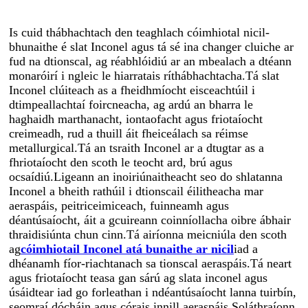
Is cuid thábhachtach den teaghlach cóimhiotal nicil-
bhunaithe é slat Inconel agus tá sé ina changer cluiche ar
fud na dtionscal, ag réabhlóidiú ar an mbealach a dtéann
monaróirí i ngleic le hiarratais ríthábhachtacha.Tá slat
Inconel clúiteach as a fheidhmíocht eisceachtúil i
dtimpeallachtaí foircneacha, ag ardú an bharra le
haghaidh marthanacht, iontaofacht agus friotaíocht
creimeadh, rud a thuill áit fheiceálach sa réimse
metallurgical.Tá an tsraith Inconel ar a dtugtar as a
fhriotaíocht den scoth le teocht ard, brú agus
ocsaídiú.Ligeann an inoiriúnaitheacht seo do shlatanna
Inconel a bheith rathúil i dtionscail éilitheacha mar
aeraspáis, peitriceimiceach, fuinneamh agus
déantúsaíocht, áit a gcuireann coinníollacha oibre ábhair
thraidisiúnta chun cinn.Tá airíonna meicniúla den scoth
ag
cóimhiotail Inconel atá bunaithe ar nicil
iad a
dhéanamh fíor-riachtanach sa tionscal aeraspáis.Tá neart
agus friotaíocht teasa gan sárú ag slata inconel agus
úsáidtear iad go forleathan i ndéantúsaíocht lanna tuirbín,
seomraí dócháin agus córais innill aeraspáis.Soláthraíonn