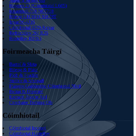
Stailit 6/Stellite 6B
Haynes 25 (Cóimhiotal L605)
Ionamhail 718 N07718
Bileog GH3030 XH78T
Invar36-4J36
Cóimhiotal 4J29-Kovar
Refractaloy 26/ R26
Hastelloy B2/B3
Foirmeacha Táirgí
Barraí & Slata
Bileog & Pláta
Píob & Feadán
Stráice & Scragall
Flanges Gaibhnithe Cóimhiotail Nicil
Boltaí & Dúntóirí
Earrach Teocht Ard
Crochaire Turbing Ola
Cóimhiotail
Cóimhiotal Inconel
Cóimhiotal Hastelloy