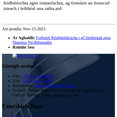
feidhmíochta agus iontaofachta, ag tiomáint an tionscail
isteach i leibhéal nua ratha.ard.
Am postála: Nov-15-2023
Ar Aghaidh:
Forbairtí Réabhlóideacha i gCóimhiotail agus
Slatanna Nicilbhunaithe
Roimhe Seo:
Glaoigh orainn
Fón:
+86-511-86889860
Fón:
+86-15921454807
Ríomhphost:
info@sekonicmetals.com
Seoladh:
Bóthar West Feima, Liujiagang FuqiaoTown,
Cathair Taicang, Cúige Jiangsu, an tSín
Cuardach Barr