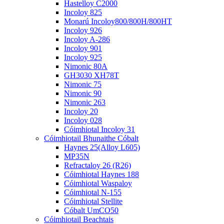
Hastelloy C2000
Incoloy 825
Monarú Incoloy800/800H/800HT
Incoloy 926
Incoloy A-286
Incoloy 901
Incoloy 925
Nimonic 80A
GH3030 XH78T
Nimonic 75
Nimonic 90
Nimonic 263
Incoloy 20
Incoloy 028
Cóimhiotal Incoloy 31
Cóimhiotail Bhunaithe Cóbalt
Haynes 25(Alloy L605)
MP35N
Refractaloy 26 (R26)
Cóimhiotal Haynes 188
Cóimhiotal Waspaloy
Cóimhiotal N-155
Cóimhiotal Stellite
Cóbalt UmCO50
Cóimhiotail Beachtais