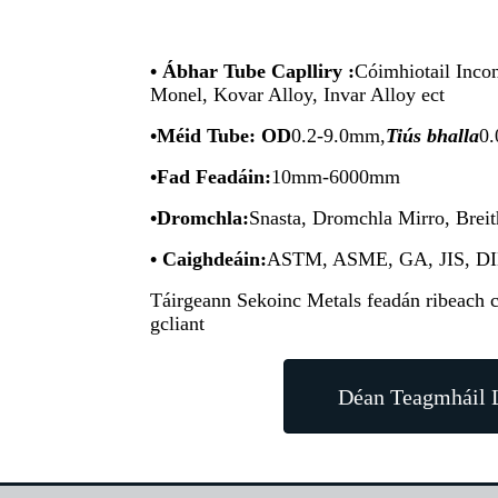
• Ábhar Tube Caplliry
:
Cóimhiotail Incon
Monel, Kovar Alloy, Invar Alloy ect
•
Méid Tube: OD
0.2-9.0mm,
Tiús bhalla
0.
•
Fad Feadáin:
10mm-6000mm
•
Dromchla:
Snasta, Dromchla Mirro, Breit
• Caighdeáin:
ASTM, ASME, GA, JIS, D
Táirgeann Sekoinc Metals feadán ribeach cr
gcliant
Déan Teagmháil L