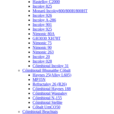
Hastelloy C2000
Incoloy 825
Monarú Incoloy800/800H/800HT
Incoloy 926
Incoloy A-286
Incoloy 901
Incoloy 925
Nimonic 80A
GH3030 XH78T
Nimonic 75
Nimonic 90
Nimonic 263
Incoloy 20
Incoloy 028
Cóimhiotal Incoloy 31
Cóimhiotail Bhunaithe Cóbalt
Haynes 25(Alloy L605)
MP35N
Refractaloy 26 (R26)
Cóimhiotal Haynes 188
Cóimhiotal Waspaloy
Cóimhiotal N-155
Cóimhiotal Stellite
Cóbalt UmCO50
Cóimhiotail Beachtais