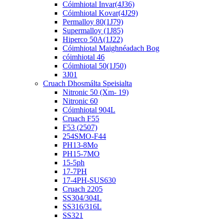
Cóimhiotal Invar(4J36)
Cóimhiotal Kovar(4J29)
Permalloy 80(1J79)
Supermalloy (1J85)
Hiperco 50A(1J22)
Cóimhiotal Maighnéadach Bog
cóimhiotal 46
Cóimhiotal 50(1J50)
3J01
Cruach Dhosmálta Speisialta
Nitronic 50 (Xm- 19)
Nitronic 60
Cóimhiotal 904L
Cruach F55
F53 (2507)
254SMO-F44
PH13-8Mo
PH15-7MO
15-5ph
17-7PH
17-4PH-SUS630
Cruach 2205
SS304/304L
SS316/316L
SS321