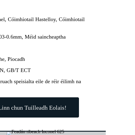
el, Cóimhiotail Hastelloy, Cóimhiotail
03-0.6mm, Méid saincheaptha
he, Piocadh
IN, GB/T ECT
uach speisialta eile de réir éilimh na
inn chun Tuilleadh Eolais!