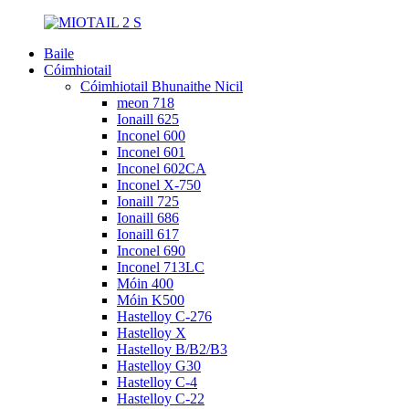
Baile
Cóimhiotail
Cóimhiotail Bhunaithe Nicil
meon 718
Ionaill 625
Inconel 600
Inconel 601
Inconel 602CA
Inconel X-750
Ionaill 725
Ionaill 686
Ionaill 617
Inconel 690
Inconel 713LC
Móin 400
Móin K500
Hastelloy C-276
Hastelloy X
Hastelloy B/B2/B3
Hastelloy G30
Hastelloy C-4
Hastelloy C-22