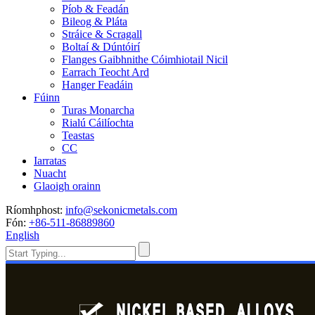
Píob & Feadán
Bileog & Pláta
Stráice & Scragall
Boltaí & Dúntóirí
Flanges Gaibhnithe Cóimhiotail Nicil
Earrach Teocht Ard
Hanger Feadáin
Fúinn
Turas Monarcha
Rialú Cáilíochta
Teastas
CC
Iarratas
Nuacht
Glaoigh orainn
Ríomhphost:
info@sekonicmetals.com
Fón:
+86-511-86889860
English