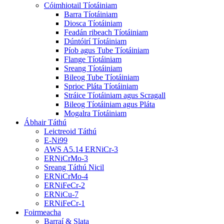
Cóimhiotail Tíotáiniam
Barra Tíotáiniam
Diosca Tíotáiniam
Feadán ribeach Tíotáiniam
Dúntóirí Tíotáiniam
Píob agus Tube Tíotáiniam
Flange Tíotáiniam
Sreang Tíotáiniam
Bileog Tube Tíotáiniam
Sprioc Pláta Tíotáiniam
Stráice Tíotáiniam agus Scragall
Bileog Tíotáiniam agus Pláta
Mogalra Tíotáiniam
Ábhair Táthú
Leictreoid Táthú
E-Ni99
AWS A5.14 ERNiCr-3
ERNiCrMo-3
Sreang Táthú Nicil
ERNiCrMo-4
ERNiFeCr-2
ERNiCu-7
ERNiFeCr-1
Foirmeacha
Barraí & Slata