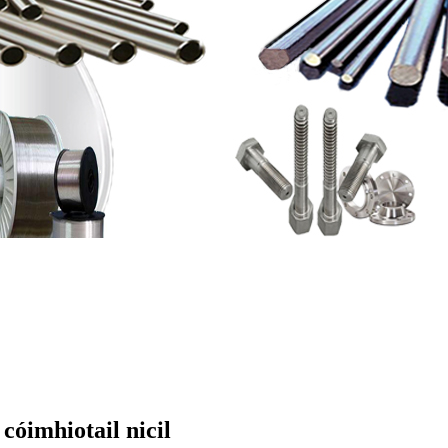
cóimhiotail nicil