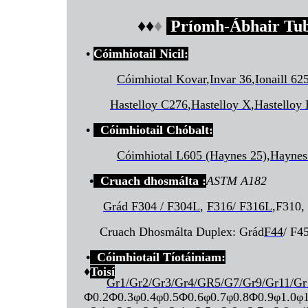
♦
♦
♦
Príomh-Ábhair Tub
•
Cóimhiotail Nicil:
Cóimhiotal Kovar
,
Invar 36
,
Ionaill 62
Hastelloy C276
,
Hastelloy X
,
Hastelloy
•
Cóimhiotail Chóbalt:
Cóimhiotal L605 (Haynes 25)
,
Haynes
•
Cruach dhosmálta :
ASTM A182
Grád F304 / F304L
,
F316/ F316L
,F310,
Cruach Dhosmálta Duplex: Grád
F44
/ F45
•
Cóimhiotail Tíotáiniam:
♦
Toisí
Gr1/Gr2/Gr3/Gr4/GR5/G7/Gr9/Gr11/Gr
Φ0.2Φ0.3φ0.4φ0.5Φ0.6φ0.7φ0.8Φ0.9φ1.0φ1.1