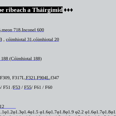
e ribeach a Tháirgimid
♦
♦
♦
5
,
meon 718
,
Inconel 600
 B
,
cóimhiotal 31
,
cóimhiotal 20
 188 (Cóimhiotal 188)
 F309, F317L,
F321
,
F904L
,f347
/ F51 /
F53
/
F55
/ F61 / F60
12
φ1.2φ1.3φ1.4φ1.5 φ1.6φ1.7φ1.8φ1.9 φ2.2 φ1.6φ1.7φ1.8φ1.9 